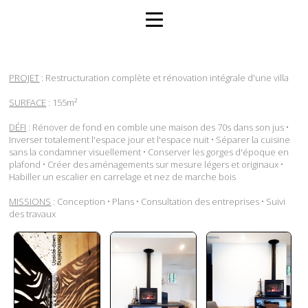
PROJET
: Restructuration complète et rénovation intégrale d'une villa
SURFACE
: 155m²
DÉFI
: Rénover de fond en comble une maison des 70s dans son jus •
Inverser totalement l'espace jour et l'espace nuit • Séparer la cuisine
sans la condamner visuellement • Conserver les gorges d'époque en
plafond • Créer des aménagements sur mesure légers et originaux •
Habiller un escalier en carrelage et nez de marche bois
MISSIONS
: Conception • Plans • Consultation des entreprises • Suivi
des travaux