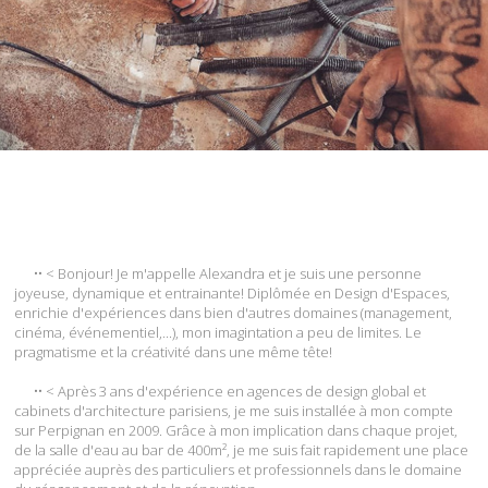
•• < Bonjour! Je m'appelle Alexandra et je suis une personne
joyeuse, dynamique et entrainante! Diplômée en Design d'Espaces,
enrichie d'expériences dans bien d'autres domaines (management,
cinéma, événementiel,...), mon imagintation a peu de limites. Le
pragmatisme et la créativité dans une même tête!
•• < Après 3 ans d'expérience en agences de design global et
cabinets d'architecture parisiens, je me suis installée à mon compte
sur Perpignan en 2009. Grâce à mon implication dans chaque projet,
de la salle d'eau au bar de 400m², je me suis fait rapidement une place
appréciée auprès des particuliers et professionnels dans le domaine