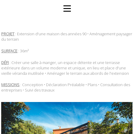
PROJET
: Extension d'une maison des années 90 • Aménagement paysager
du terrain
SURFACE
: 36m²
DÉFI
: Créer une salle à manger, un espace détente et une terrasse
extérieure dans un volume moderne et unique, en lieu et place d'une
vieille véranda inutilisée • Aménager le terrain aux abords de l'extension
MISSIONS
: Conception • Déclaration Préalable • Plans • Consultation des
entreprises • Suivi des travaux